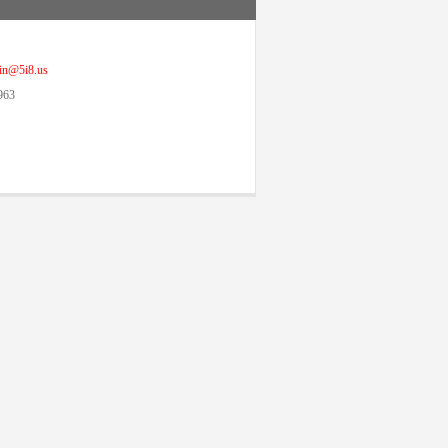
@5i8.us
963