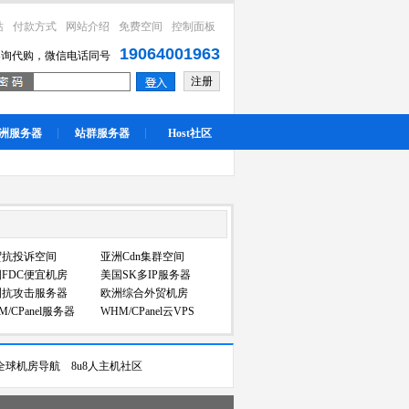
站
付款方式
网站介绍
免费空间
控制面板
19064001963
咨询代购，微信电话同号
注册
洲服务器
站群服务器
Host社区
贸抗投诉空间
亚洲Cdn集群空间
FDC便宜机房
美国SK多IP服务器
洲抗攻击服务器
欧洲综合外贸机房
M/CPanel服务器
WHM/CPanel云VPS
全球机房导航
8u8人主机社区