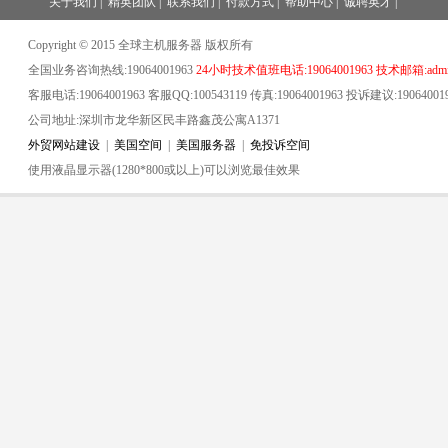
关于我们
|
精英团队
|
联系我们
|
付款方式
|
帮助中心
|
诚聘英才
|
Copyright © 2015 全球主机服务器 版权所有
全国业务咨询热线:19064001963
24小时技术值班电话:19064001963 技术邮箱:admin
客服电话:19064001963 客服QQ:100543119 传真:19064001963 投诉建议:19064001
公司地址:深圳市龙华新区民丰路鑫茂公寓A1371
外贸网站建设
|
美国空间
|
美国服务器
|
免投诉空间
使用液晶显示器(1280*800或以上)可以浏览最佳效果