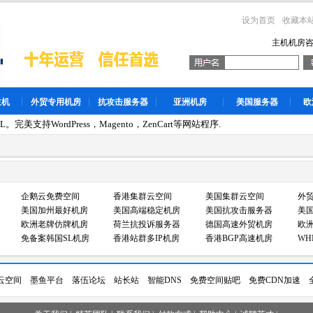
设为首页
收藏本
主机机房
主机
外贸专用机房
抗攻击服务器
亚洲机房
美国服务器
欧
。完美支持WordPress，Magento，ZenCart等网站程序.
企鹅云免费空间
香港集群云空间
美国集群云空间
外
美国加州最好机房
美国高端稳定机房
美国抗攻击服务器
美国
欧洲老牌仿牌机房
荷兰抗投诉服务器
德国高速外贸机房
欧
免备案韩国SL机房
香港站群多IP机房
香港BGP高速机房
WH
云空间
墨鱼平台
落伍论坛
站长站
智能DNS
免费空间贴吧
免费CDN加速