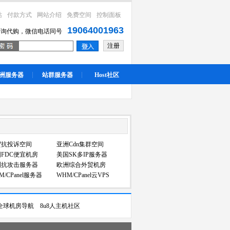
站
付款方式
网站介绍
免费空间
控制面板
19064001963
咨询代购，微信电话同号
注册
洲服务器
站群服务器
Host社区
贸抗投诉空间
亚洲Cdn集群空间
FDC便宜机房
美国SK多IP服务器
洲抗攻击服务器
欧洲综合外贸机房
M/CPanel服务器
WHM/CPanel云VPS
全球机房导航
8u8人主机社区