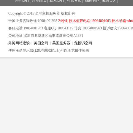
关于我们
|
精英团队
|
联系我们
|
付款方式
|
帮助中心
|
诚聘英才
|
Copyright © 2015 全球主机服务器 版权所有
全国业务咨询热线:19064001963
24小时技术值班电话:19064001963 技术邮箱:admin
客服电话:19064001963 客服QQ:100543119 传真:19064001963 投诉建议:19064001
公司地址:深圳市龙华新区民丰路鑫茂公寓A1371
外贸网站建设
|
美国空间
|
美国服务器
|
免投诉空间
使用液晶显示器(1280*800或以上)可以浏览最佳效果