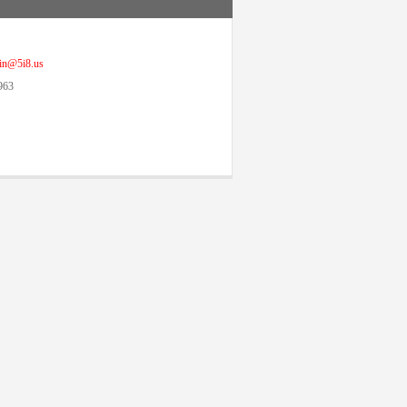
@5i8.us
963