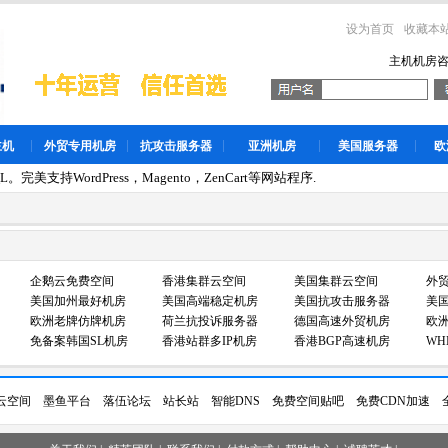
设为首页
收藏本
主机机房
主机
外贸专用机房
抗攻击服务器
亚洲机房
美国服务器
欧
。完美支持WordPress，Magento，ZenCart等网站程序.
企鹅云免费空间
香港集群云空间
美国集群云空间
外
美国加州最好机房
美国高端稳定机房
美国抗攻击服务器
美国
欧洲老牌仿牌机房
荷兰抗投诉服务器
德国高速外贸机房
欧
免备案韩国SL机房
香港站群多IP机房
香港BGP高速机房
WH
云空间
墨鱼平台
落伍论坛
站长站
智能DNS
免费空间贴吧
免费CDN加速