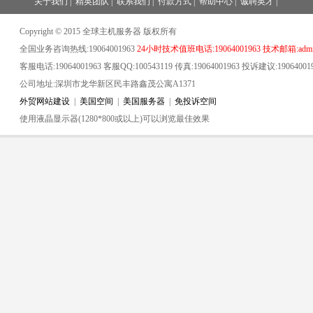
关于我们
|
精英团队
|
联系我们
|
付款方式
|
帮助中心
|
诚聘英才
|
Copyright © 2015 全球主机服务器 版权所有
全国业务咨询热线:19064001963
24小时技术值班电话:19064001963 技术邮箱:admin
客服电话:19064001963 客服QQ:100543119 传真:19064001963 投诉建议:19064001
公司地址:深圳市龙华新区民丰路鑫茂公寓A1371
外贸网站建设
|
美国空间
|
美国服务器
|
免投诉空间
使用液晶显示器(1280*800或以上)可以浏览最佳效果