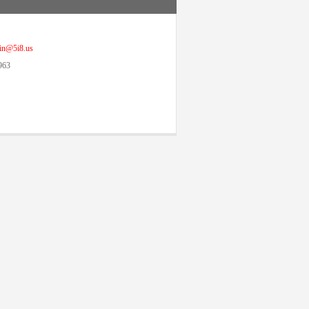
@5i8.us
963