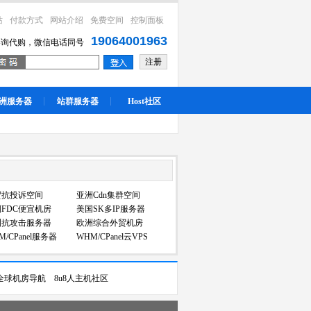
站
付款方式
网站介绍
免费空间
控制面板
19064001963
咨询代购，微信电话同号
注册
洲服务器
站群服务器
Host社区
贸抗投诉空间
亚洲Cdn集群空间
FDC便宜机房
美国SK多IP服务器
洲抗攻击服务器
欧洲综合外贸机房
M/CPanel服务器
WHM/CPanel云VPS
全球机房导航
8u8人主机社区