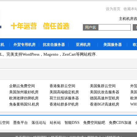
设为首页
收藏本
主机机房
主机
外贸专用机房
抗攻击服务器
亚洲机房
美国服务器
欧
。完美支持WordPress，Magento，ZenCart等网站程序.
企鹅云免费空间
香港集群云空间
美国集群云空间
外
美国加州最好机房
美国高端稳定机房
美国抗攻击服务器
美国
欧洲老牌仿牌机房
荷兰抗投诉服务器
德国高速外贸机房
欧
免备案韩国SL机房
香港站群多IP机房
香港BGP高速机房
WH
云空间
墨鱼平台
落伍论坛
站长站
智能DNS
免费空间贴吧
免费CDN加速