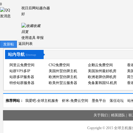
0
祝日后网站越办越
好
发消息
收藏
回复
使用道具
举报
返回列表
发新帖
站内导航
Sitemap
阿里云免费空间
CN2免费空间
企鹅云免费空间
香
站群VPS多IP
美国外贸仿牌主机
美国加州最好机房
美
站群多IP服务器
欧洲外贸仿牌主机
欧洲老牌仿牌机房
荷
特价站群服务器
欧美外贸云服务器
免备案韩国SL机房
香
推荐网站：
我爱吧-全球主机服务
虾米-免费云空间
墨鱼平台
落伍论坛
站
关于我们
|
精英团队
|
联
Copyright © 2015 全球