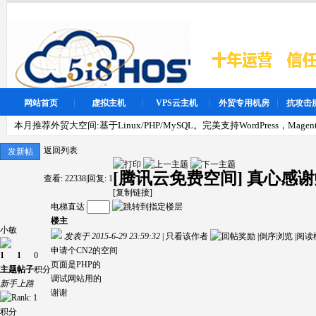
网站首页
虚拟主机
VPS云主机
外贸专用机房
抗攻击
本月推荐外贸大空间:基于Linux/PHP/MySQL。完美支持WordPress，Magen
返回列表
发新帖
[腾讯云免费空间]
真心感谢
查看:
22338
|
回复:
1
[复制链接]
电梯直达
楼主
小敏
发表于 2015-6-29 23:59:32
|
只看该作者
|
倒序浏览
|
阅读
申请个CN2的空间
1
1
0
页面是PHP的
主题
帖子
积分
调试网站用的
新手上路
谢谢
积分