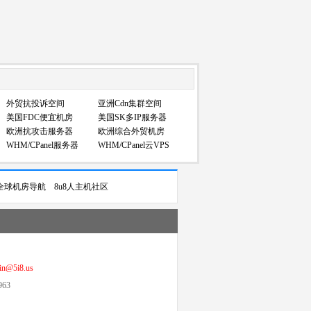
外贸抗投诉空间
亚洲Cdn集群空间
美国FDC便宜机房
美国SK多IP服务器
欧洲抗攻击服务器
欧洲综合外贸机房
WHM/CPanel服务器
WHM/CPanel云VPS
全球机房导航
8u8人主机社区
@5i8.us
963