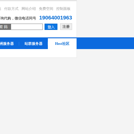
站
付款方式
网站介绍
免费空间
控制面板
19064001963
咨询代购，微信电话同号
注册
洲服务器
站群服务器
Host社区