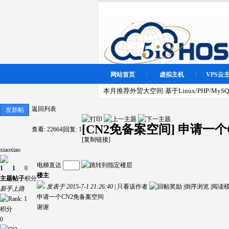
网站首页
虚拟主机
VPS云
本月推荐外贸大空间:基于Linux/PHP/MySQL
返回列表
发新帖
[CN2免备案空间]
申请一个
查看:
22664
|
回复:
1
[复制链接]
xiaoxiao
电梯直达
1
1
0
楼主
主题
帖子
积分
发表于 2015-7-1 21:26:40
|
只看该作者
|
倒序浏览
|
阅读
新手上路
申请一个CN2免备案空间
谢谢
积分
0