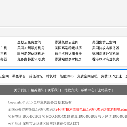
企鹅云免费空间
香港集群云空间
美国集群云空间
牌主机
美国加州最好机房
美国高端稳定机房
美国抗攻击服务器
牌主机
欧洲老牌仿牌机房
荷兰抗投诉服务器
德国高速外贸机房
服务器
免备案韩国SL机房
香港站群多IP机房
香港BGP高速机房
云空间
墨鱼平台
落伍论坛
站长站
智能DNS
免费空间贴吧
免费CDN加速
关于我们
|
精英团队
|
联系我们
|
付款方式
|
帮助中心
|
诚聘英才
|
Copyright © 2015 全球主机服务器 版权所有
全国业务咨询热线:19064001963
24小时技术值班电话:19064001963 技术邮箱:admin
客服电话:19064001963 客服QQ:100543119 传真:19064001963 投诉建议:19064001
公司地址:深圳市龙华新区民丰路鑫茂公寓A1371