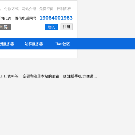
站
付款方式
网站介绍
免费空间
控制面板
19064001963
咨询代购，微信电话同号
注册
洲服务器
站群服务器
Host社区
P资料等.一定要和注册本站的邮箱一致.注册手机:方便紧 ...