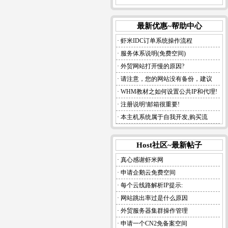
最新优惠~帮助中心
· 虾米IDC订单系统操作流程
· 服务体系说明(免费空间)
· 外贸网站打开慢的原因?
· 请注意，您的网站没有备份，建议
· WHM教材之如何设置公共IP和代理!
· 注册说明!邮箱很重要!
· 本主机系统属于自我开发,购买流
Host社区~最新帖子
· 真心感谢虾米网
· 申请企鹅云免费空间
· 每个云线路解析IP提示:
· 网站跳出率过是什么原因
· 外贸服务器集群操作管理
· 申请一个CN2免备案空间