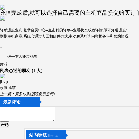
充值完成后,就可以选择自己需要的主机商品提交购买订单
订单进度查询,登录会员中心--点击我的订单--查看状态或者详情,即可知道进度!
到期主机商品,系统会通过人工和邮件方式,主动联系您询问数据备份和续约情况.
1
握手
雷人
路过
鸡蛋
鲜花
刚表态过的朋友 (
1 人
)
jievip
收藏
邀请
上一篇：
服务体系说明(免费空间)
最新评论
评论
站内导航
Sitemap