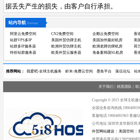
据丢失产生的损失，由客户自行承担。
站内导航
Sitemap
阿里云免费空间
CN2免费空间
企鹅云免费空间
香
站群VPS多IP
美国外贸仿牌主机
美国加州最好机房
美
站群多IP服务器
欧洲外贸仿牌主机
欧洲老牌仿牌机房
荷
特价站群服务器
欧美外贸云服务器
免备案韩国SL机房
香
推荐网站：
我爱吧-全球主机服务
虾米-免费云空间
墨鱼平台
落伍论坛
站
关于我们
|
精英团队
|
联
Copyright © 2015 全球
全国业务咨询热线:190640019
客服电话:19064001963 客服QQ:
公司地址:深圳市龙华新区民丰
外贸网站建设
|
美国空间
|
使用液晶显示器(1280*80