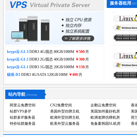
服务器租用
ID
krypt云-G1-3
DDR3 4G/固态 80GB/1000M
￥500
/月
krypt云-G1-2
DDR3 2G/固态 40GB/1000M
￥300
/月
krypt云-G1-1
DDR3 1G/固态 20GB/1000M
￥150
/月
硅谷-D3
DDR3 4G/SATA 120GB/100M
￥400
/月
站内导航
Sitemap
阿里云免费空间
CN2免费空间
企鹅云免费空间
香
站群VPS多IP
美国外贸仿牌主机
美国加州最好机房
美
站群多IP服务器
欧洲外贸仿牌主机
欧洲老牌仿牌机房
荷
特价站群服务器
欧美外贸云服务器
免备案韩国SL机房
香