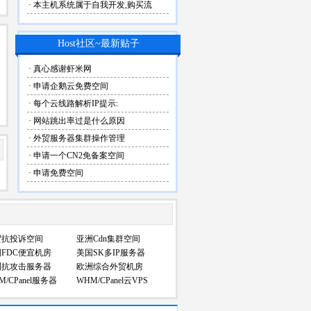
· 本主机系统属于自我开发,购买流
Host社区~最新贴子
· 真心感谢虾米网
· 申请企鹅云免费空间
· 每个云线路解析IP提示:
· 网站跳出率过是什么原因
· 外贸服务器集群操作管理
· 申请一个CN2免备案空间
· 申请免费空间
贸抗投诉空间
亚洲Cdn集群空间
FDC便宜机房
美国SK多IP服务器
洲抗攻击服务器
欧洲综合外贸机房
M/CPanel服务器
WHM/CPanel云VPS