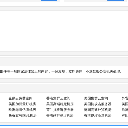
邮件等一切国家法律禁止的内容，一经发现，立即关停，不退款报公安机关处理。
企鹅云免费空间
香港集群云空间
美国集群云空间
外
美国加州最好机房
美国高端稳定机房
美国抗攻击服务器
美国
欧洲老牌仿牌机房
荷兰抗投诉服务器
德国高速外贸机房
欧
免备案韩国SL机房
香港站群多IP机房
香港BGP高速机房
WH