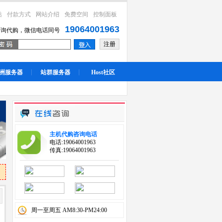
站
付款方式
网站介绍
免费空间
控制面板
19064001963
咨询代购，微信电话同号
注册
洲服务器
站群服务器
Host社区
主机代购咨询电话
电话:19064001963
传真:19064001963
周一至周五 AM8:30-PM24:00